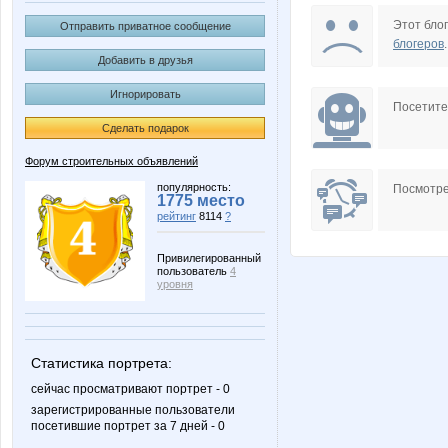
ElenaKy
Eugene.
Этот блог
Отправить приватное сообщение
блогеров
.
Добавить в друзья
Игнорировать
Kasiopeya
Kitana
Посетит
Сделать подарок
Форум строительных объявлений
MS-180
Masha1
популярность:
Посмотре
1775 место
рейтинг
8114
?
Привилегированный
пользователь
4
Svetlysha
The bes
уровня
Статистика портрета:
birulinao@mail.ru
docp
сейчас просматривают портрет - 0
зарегистрированные пользователи
посетившие портрет за 7 дней - 0