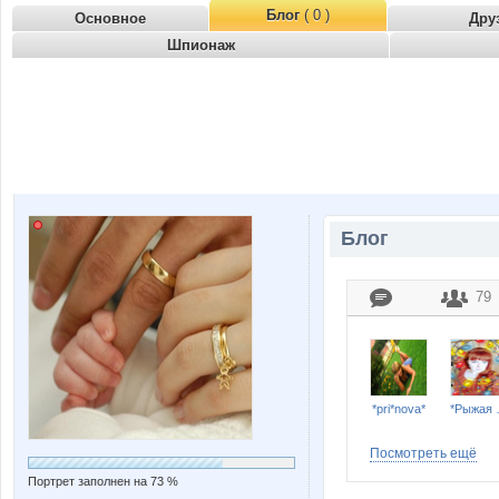
Блог
( 0 )
Основное
Дру
Шпионаж
Блог
79
*pri*nova*
*Ры
Посмотреть ещё
Портрет заполнен на 73 %