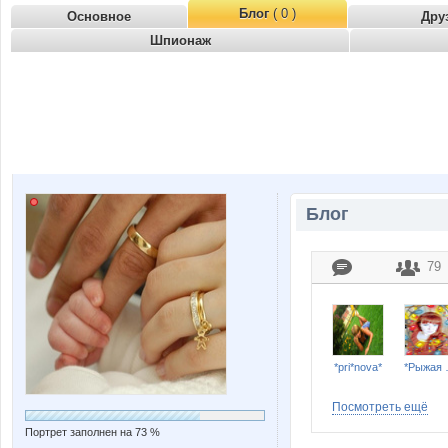
Блог
( 0 )
Основное
Дру
Шпионаж
Блог
79
*pri*nova*
*Ры
Посмотреть ещё
Портрет заполнен на 73 %