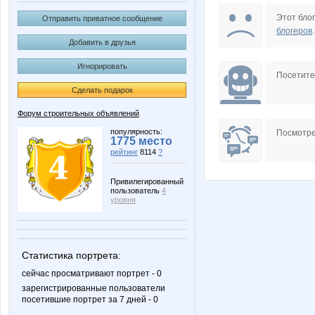
ElenaKy
Eugene.
Этот блог
Отправить приватное сообщение
блогеров
.
Добавить в друзья
Игнорировать
Kasiopeya
Kitana
Посетит
Сделать подарок
Форум строительных объявлений
MS-180
Masha1
популярность:
Посмотре
1775 место
рейтинг
8114
?
Привилегированный
пользователь
4
Svetlysha
The bes
уровня
Статистика портрета:
birulinao@mail.ru
docp
сейчас просматривают портрет - 0
зарегистрированные пользователи
посетившие портрет за 7 дней - 0